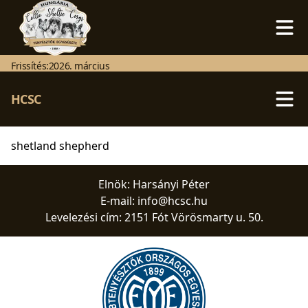
Frissítés:
2026. március
HCSC
shetland shepherd
Elnök: Harsányi Péter
E-mail:
info@hcsc.hu
Levelezési cím: 2151 Fót Vörösmarty u. 50.