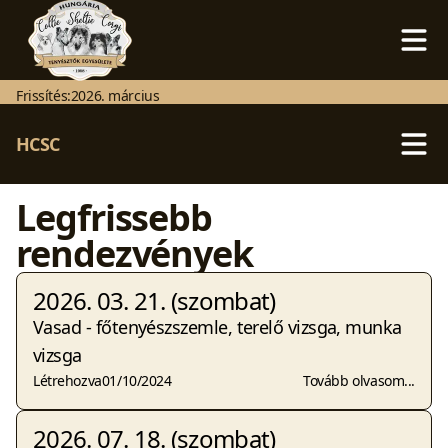
Frissítés:
2026. március
HCSC
Legfrissebb
rendezvények
2026. 03. 21. (szombat)
Vasad - főtenyészszemle, terelő vizsga, munka
vizsga
Létrehozva
01/10/2024
Tovább olvasom...
2026. 07. 18. (szombat)