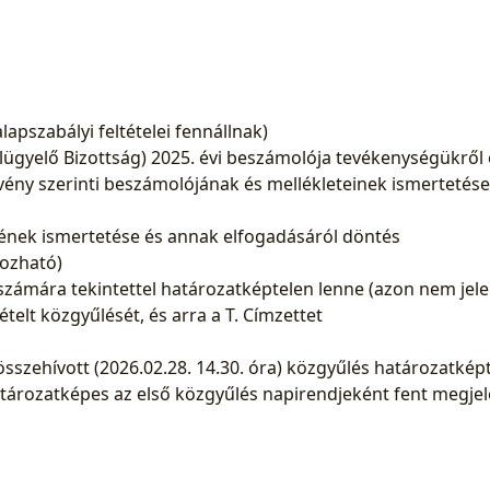
apszabályi feltételei fennállnak)
Felügyelő Bizottság) 2025. évi beszámolója tevékenységükrő
rvény szerinti beszámolójának és mellékleteinek ismertetése
vének ismertetése és annak elfogadásáról döntés
hozható)
számára tekintettel határozatképtelen lenne (azon nem jel
lt közgyűlését, és arra a T. Címzettet
szehívott (2026.02.28. 14.30. óra) közgyűlés határozatképt
atározatképes az első közgyűlés napirendjeként fent megje