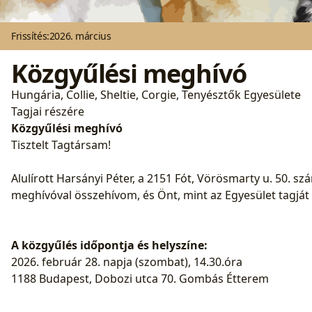
Frissítés:
2026. március
Közgyűlési meghívó
Hungária, Collie, Sheltie, Corgie, Tenyésztők Egyesülete
Tagjai részére
Közgyűlési meghívó
Tisztelt Tagtársam!
Alulírott Harsányi Péter, a 2151 Fót, Vörösmarty u. 50. sz
meghívóval összehívom, és Önt, mint az Egyesület tagját 
A közgyűlés időpontja és helyszíne:
2026. február 28. napja (szombat), 14.30.óra
1188 Budapest, Dobozi utca 70. Gombás Étterem