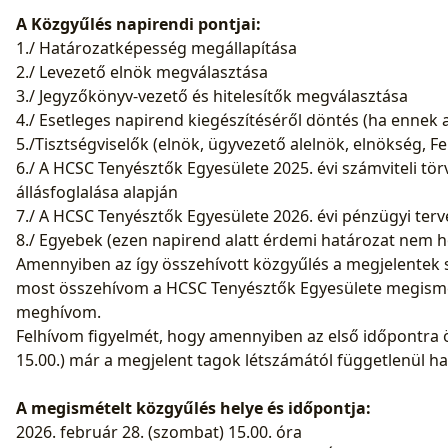
A Közgyűlés napirendi pontjai:
1./ Határozatképesség megállapítása
2./ Levezető elnök megválasztása
3./ Jegyzőkönyv-vezető és hitelesítők megválasztása
4./ Esetleges napirend kiegészítéséről döntés (ha ennek al
5./Tisztségviselők (elnök, ügyvezető alelnök, elnökség, 
6./ A HCSC Tenyésztők Egyesülete 2025. évi számviteli tö
állásfoglalása alapján
7./ A HCSC Tenyésztők Egyesülete 2026. évi pénzügyi ter
8./ Egyebek (ezen napirend alatt érdemi határozat nem 
Amennyiben az így összehívott közgyűlés a megjelentek 
most összehívom a HCSC Tenyésztők Egyesülete megisméte
meghívom.
Felhívom figyelmét, hogy amennyiben az első időpontra ös
15.00.) már a megjelent tagok létszámától függetlenül h
A megismételt közgyűlés helye és időpontja:
2026. február 28. (szombat) 15.00. óra