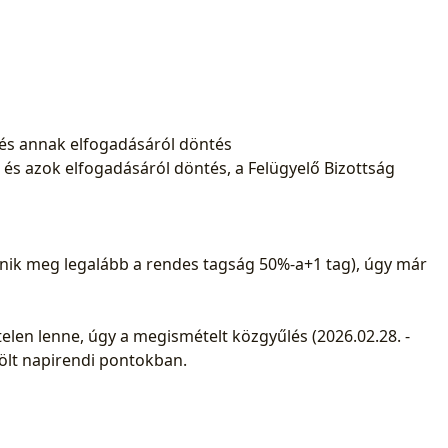
l és annak elfogadásáról döntés
 és azok elfogadásáról döntés, a Felügyelő Bizottság
enik meg legalább a rendes tagság 50%-a+1 tag), úgy már
elen lenne, úgy a megismételt közgyűlés (2026.02.28. -
lölt napirendi pontokban.