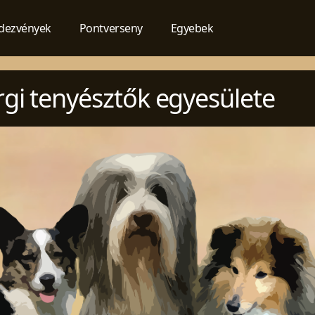
dezvények
Pontverseny
Egyebek
orgi tenyésztők egyesülete