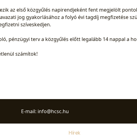
k az első közgyűlés napirendjeként fent megjelölt pontok
avazati jog gyakorlásához a folyó évi tagdíj megfizetése s
egfizetni szíveskedjen.
ló, pénzügyi terv a közgyűlés előtt legalább 14 nappal a ho
tlenül számítok!
E-mail:
info@hcsc.hu
Hírek