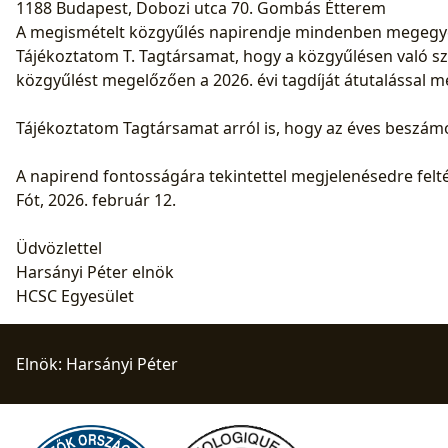
1188 Budapest, Dobozi utca 70. Gombás Étterem
A megismételt közgyűlés napirendje mindenben megegyezi
Tájékoztatom T. Tagtársamat, hogy a közgyűlésen való sz
közgyűlést megelőzően a 2026. évi tagdíját átutalással m
Tájékoztatom Tagtársamat arról is, hogy az éves beszámo
A napirend fontosságára tekintettel megjelenésedre felté
Fót, 2026. február 12.
Üdvözlettel
Harsányi Péter elnök
HCSC Egyesület
Elnök: Harsányi Péter