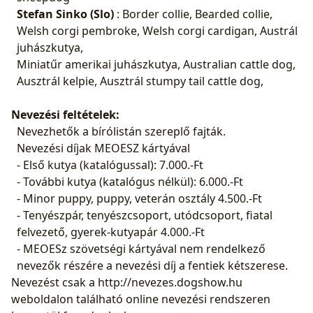
Stefan Sinko (Slo)
: Border collie, Bearded collie,
Welsh corgi pembroke, Welsh corgi cardigan, Austrál
juhászkutya,
Miniatűr amerikai juhászkutya, Australian cattle dog,
Ausztrál kelpie, Ausztrál stumpy tail cattle dog,
Nevezési feltételek:
Nevezhetők a bírólistán szereplő fajták.
Nevezési díjak MEOESZ kártyával
- Első kutya (katalógussal): 7.000.-Ft
- További kutya (katalógus nélkül): 6.000.-Ft
- Minor puppy, puppy, veterán osztály 4.500.-Ft
- Tenyészpár, tenyészcsoport, utódcsoport, fiatal
felvezető, gyerek-kutyapár 4.000.-Ft
- MEOESz szövetségi kártyával nem rendelkező
nevezők részére a nevezési díj a fentiek kétszerese.
Nevezést csak a
http://nevezes.dogshow.hu
weboldalon található online nevezési rendszeren