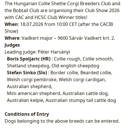
The Hungarian Collie Sheltie Corgi Breeders Club and
the Bobtail Club are organising their Club Show 2026
with CAC and HCSC Club Winner titles!
When
: 18.07.2026 from 10:00 CET (after the CACIB
Show)
Where
: Vadkert major – 9600 Sárvár Vadkert krt. 2.
Judges
Leading judge: Péter Harsányi
Boris Spoljaric (HR)
: Collie rough, Collie smooth,
Shetland sheepdog, Old english sheepdog
Stefan Sinko (Slo)
: Border collie, Bearded collie,
Welsh corgi pembroke, Welsh corgi cardigan,
Australian shepherd,
Mini american shepherd, Australian cattle dog,
Australian kelpie, Australian stumpy tail cattle dog
Conditions of Entry
Dogs belonging to the above breeds can be entered.