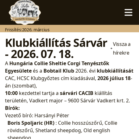
Frissítés:
2026. március
Klubkiállítás Sárvár
Vissza a
- 2026. 07. 18.
hírekre
A
Hungária Collie Sheltie Corgi Tenyésztők
Egyesülete
és a
Bobtail Klub
2026. évi
klubkiállítását
CAC, HCSC Klubgyőztes cím kiadásával,
2026 július 18
-
án (szombat),
10:00
kezdettel tartja a
sárvári CACIB
kiállítás
területén, Vadkert major – 9600 Sárvár Vadkert krt. 2.
Bírók:
Vezető bíró: Harsányi Péter
Boris Spoljaric (HR)
: Collie hosszúszőrű, Collie
rövidszőrű, Shetland sheepdog, Old english
sheepdog